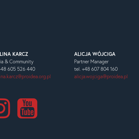
LINA KARCZ
ALICJA WÓJCIGA
ia & Community
Partner Manager
 +48 605 526 440
tel. +48 607 804 160
ina.karcz@proidea.org.pl
alicja.wojciga@proidea.pl