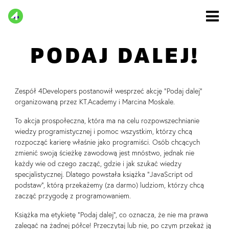
Skip
to
content
PODAJ DALEJ!
Zespół 4Developers postanowił wesprzeć akcję “Podaj dalej”
organizowaną przez KT.Academy i Marcina Moskale.
To akcja prospołeczna, która ma na celu rozpowszechnianie
wiedzy programistycznej i pomoc wszystkim, którzy chcą
rozpocząć karierę właśnie jako programiści. Osób chcących
zmienić swoją ścieżkę zawodową jest mnóstwo, jednak nie
każdy wie od czego zacząć, gdzie i jak szukać wiedzy
specjalistycznej. Dlatego powstała książka “JavaScript od
podstaw”, którą przekażemy (za darmo) ludziom, którzy chcą
zacząć przygodę z programowaniem.
Książka ma etykietę “Podaj dalej”, co oznacza, że nie ma prawa
zalegać na żadnej półce! Przeczytaj lub nie, po czym przekaż ją