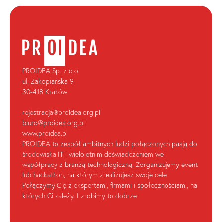
PROIDEA Sp. z o.o.
ul. Zakopiańska 9
30-418 Kraków
rejestracja@proidea.org.pl
biuro@proidea.org.pl
www.proidea.pl
PROIDEA to zespół ambitnych ludzi połączonych pasją do
środowiska IT i wieloletnim doświadczeniem we
współpracy z branżą technologiczną. Zorganizujemy event
lub hackathon, na którym zrealizujesz swoje cele.
Połączymy Cię z ekspertami, firmami i społecznościami, na
których Ci zależy. I zrobimy to dobrze.