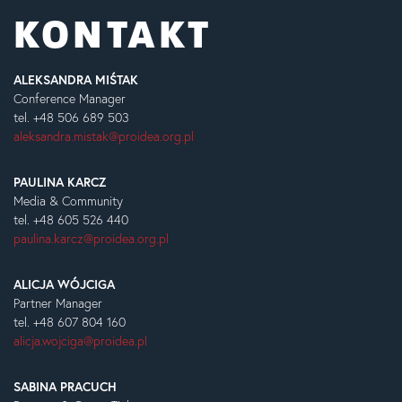
KONTAKT
ALEKSANDRA MIŚTAK
Conference Manager
tel. +48 506 689 503
aleksandra.mistak@proidea.org.pl
PAULINA KARCZ
Media & Community
tel. +48 605 526 440
paulina.karcz@proidea.org.pl
ALICJA WÓJCIGA
Partner Manager
tel. +48 607 804 160
alicja.wojciga@proidea.pl
SABINA PRACUCH