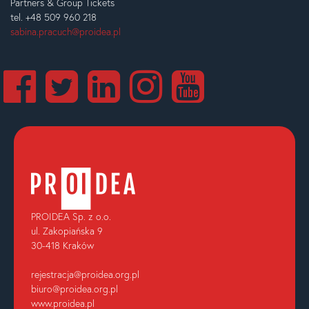
Partners & Group Tickets
tel. +48 509 960 218
sabina.pracuch@proidea.pl
PROIDEA Sp. z o.o.
ul. Zakopiańska 9
30-418 Kraków
rejestracja@proidea.org.pl
biuro@proidea.org.pl
www.proidea.pl